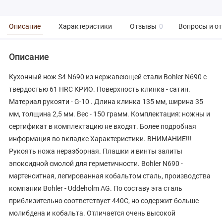
Описание
Характеристики
Отзывы
0
Вопросы и о
Описание
Кухонный нож S4 N690 из нержавеющей стали Bohler N690 с
твердостью 61 HRC КРИО. Поверхность клинка - сатин.
Материал рукояти - G-10 . Длина клинка 135 мм, ширина 35
мм, толщина 2,5 мм. Вес - 150 грамм. Комплектация: ножны и
сертификат в комплектацию не входят. Более подробная
информация во вкладке Характеристики. ВНИМАНИЕ!!!
Рукоять ножа неразборная. Плашки и винты залиты
эпоксидной смолой для герметичности. Bohler N690 -
мартенситная, легированная кобальтом сталь, производства
компании Bоhler - Uddeholm AG. По составу эта сталь
приблизительно соответствует 440C, но содержит больше
молибдена и кобальта. Отличается очень высокой