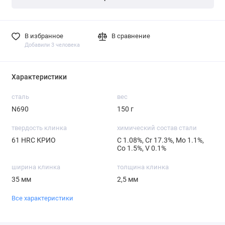
В избранное
В сравнение
Добавили 3 человека
Характеристики
сталь
вес
N690
150 г
твердость клинка
химический состав стали
61 HRC КРИО
С 1.08%, Cr 17.3%, Mo 1.1%,
Со 1.5%, V 0.1%
ширина клинка
толщина клинка
35 мм
2,5 мм
Все характеристики