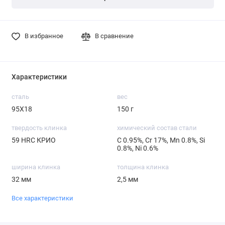
В избранное
В сравнение
Характеристики
сталь
вес
95X18
150 г
твердость клинка
химический состав стали
59 HRC КРИО
С 0.95%, Cr 17%, Mn 0.8%, Si
0.8%, Ni 0.6%
ширина клинка
толщина клинка
32 мм
2,5 мм
Все характеристики