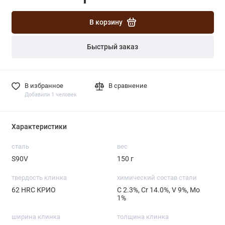
В корзину
Быстрый заказ
В избранное
В сравнение
Добавили 1 человек
Характеристики
сталь
вес
S90V
150 г
твердость клинка
химический состав стали
62 HRC КРИО
С 2.3%, Cr 14.0%, V 9%, Mo
1%
ширина клинка
толщина клинка