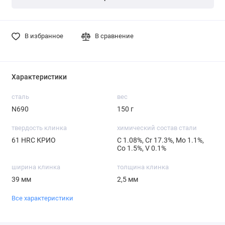
В избранное
В сравнение
Характеристики
сталь
вес
N690
150 г
твердость клинка
химический состав стали
61 HRC КРИО
С 1.08%, Cr 17.3%, Mo 1.1%,
Со 1.5%, V 0.1%
ширина клинка
толщина клинка
39 мм
2,5 мм
Все характеристики