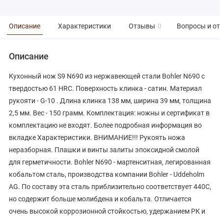
Описание
Характеристики
Отзывы
0
Вопросы и о
Описание
Кухонный нож S9 N690 из нержавеющей стали Bohler N690 с
твердостью 61 HRC. Поверхность клинка - сатин. Материал
рукояти - G-10 . Длина клинка 138 мм, ширина 39 мм, толщина
2,5 мм. Вес - 150 грамм. Комплектация: ножны и сертификат в
комплектацию не входят. Более подробная информация во
вкладке Характеристики. ВНИМАНИЕ!!! Рукоять ножа
неразборная. Плашки и винты залиты эпоксидной смолой
для герметичности. Bohler N690 - мартенситная, легированная
кобальтом сталь, производства компании Bоhler - Uddeholm
AG. По составу эта сталь приблизительно соответствует 440C,
но содержит больше молибдена и кобальта. Отличается
очень высокой коррозионной стойкостью, удержанием РК и