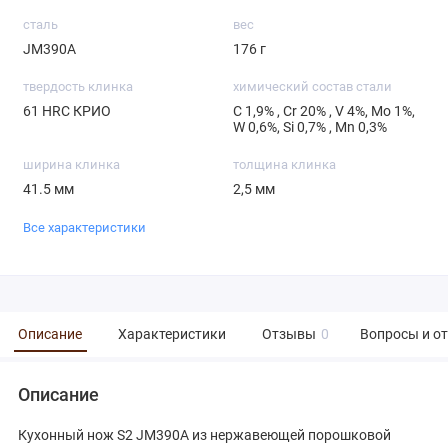
сталь
вес
JM390A
176 г
твердость клинка
химический состав стали
61 HRC КРИО
С 1,9% , Cr 20% , V 4%, Mo 1%,
W 0,6%, Si 0,7% , Mn 0,3%
ширина клинка
толщина клинка
41.5 мм
2,5 мм
Все характеристики
Описание
Характеристики
Отзывы
0
Вопросы и о
Описание
Кухонный нож S2 JM390A из нержавеющей порошковой