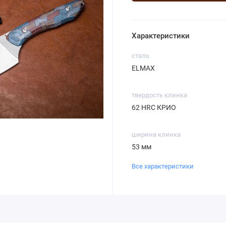
Характеристики
сталь
ELMAX
твердость клинка
62 HRC КРИО
ширина клинка
53 мм
Все характеристики