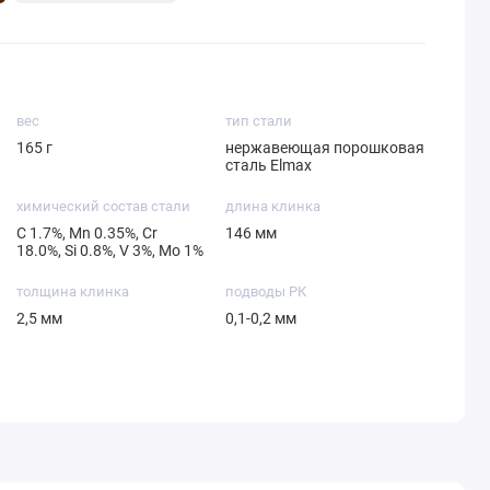
вес
тип стали
165 г
нержавеющая порошковая
сталь Elmax
химический состав стали
длина клинка
С 1.7%, Mn 0.35%, Cr
146 мм
18.0%, Si 0.8%, V 3%, Mo 1%
толщина клинка
подводы РК
2,5 мм
0,1-0,2 мм