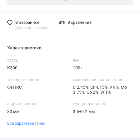
В избранное
В сравнение
Добавили 1 человек
Характеристики
сталь
вес
К390
100 г
твердость клинка
химический состав стали
64 HRC
С 2.45%, Cr 4.15%, V 9%, Mo
3.75%, Со 2%, W 1%
ширина клинка
толщина клинка
30 мм
3.5±0.2 мм
Все характеристики