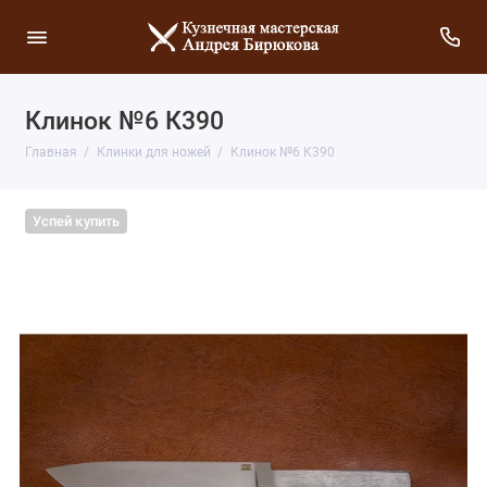
Клинок №6 К390
Главная
Клинки для ножей
Клинок №6 К390
Успей купить