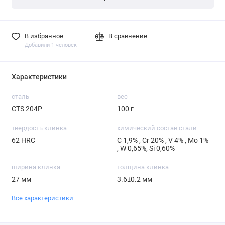
В избранное
В сравнение
Добавили 1 человек
Характеристики
сталь
вес
CTS 204P
100 г
твердость клинка
химический состав стали
62 HRC
С 1,9% , Cr 20% , V 4% , Mo 1%
, W 0,65%, Si 0,60%
ширина клинка
толщина клинка
27 мм
3.6±0.2 мм
Все характеристики