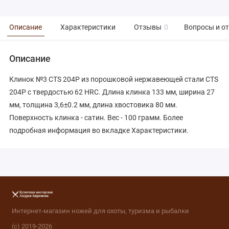
Описание
Характеристики
Отзывы
0
Вопросы и о
Описание
Клинок №3 CTS 204P из порошковой нержавеющей стали CTS
204P с твердостью 62 HRC. Длина клинка 133 мм, ширина 27
мм, толщина 3,6±0.2 мм, длина хвостовика 80 мм.
Поверхность клинка - сатин. Вес - 100 грамм. Более
подробная информация во вкладке Характеристики.
Интернет-магазин ножей для охоты, туризма и рыбалки
(с) 2019-2026