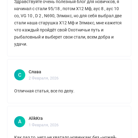
Здравствуйте очень полезный блог для новичков, я
начинал с стали 95/18 , потом Х12 Мф, аус 8 , аус 10
со, VG 10 , D 2 , N690, Элмакс, но для себя выбрал две
стали наша старушка Х12 Мф и Элмакс, мне кажется
что каждый пройдёт свой Охотничьи путь и
рыбаловный и выберет свои стали, всем добра и
удачи.
Слава
С
2 Февраля, 2026
Отличная статья, все по делу.
AlikKra
A
1 Февраля, 2026
Как раз то, чего не хватало новичкам: без «ножей-