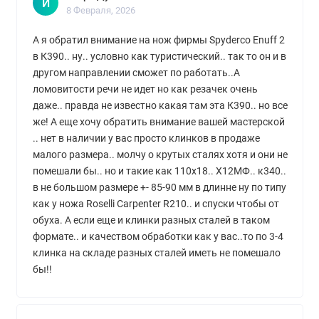
И
8 Февраля, 2026
А я обратил внимание на нож фирмы Spyderco Enuff 2
в К390.. ну.. условно как туристический.. так то он и в
другом направлении сможет по работать..А
ломовитости речи не идет но как резачек очень
даже.. правда не известно какая там эта К390.. но все
же! А еще хочу обратить внимание вашей мастерской
.. нет в наличии у вас просто клинков в продаже
малого размера.. молчу о крутых сталях хотя и они не
помешали бы.. но и такие как 110х18.. Х12МФ.. к340..
в не большом размере +- 85-90 мм в длинне ну по типу
как у ножа Roselli Carpenter R210.. и спуски чтобы от
обуха. А если еще и клинки разных сталей в таком
формате.. и качеством обработки как у вас..то по 3-4
клинка на складе разных сталей иметь не помешало
бы!!