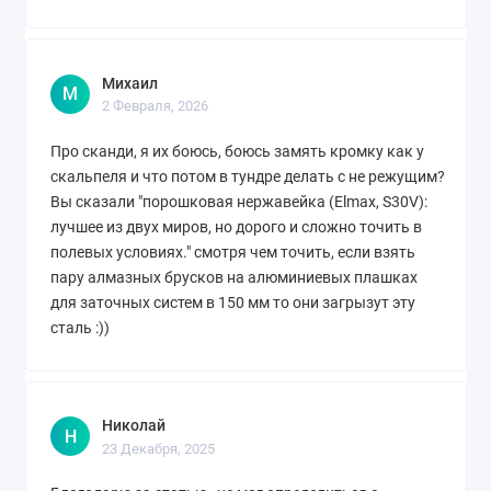
Михаил
М
2 Февраля, 2026
Про сканди, я их боюсь, боюсь замять кромку как у
скальпеля и что потом в тундре делать с не режущим?
Вы сказали "порошковая нержавейка (Elmax, S30V):
лучшее из двух миров, но дорого и сложно точить в
полевых условиях." смотря чем точить, если взять
пару алмазных брусков на алюминиевых плашках
для заточных систем в 150 мм то они загрызут эту
сталь :))
Николай
Н
23 Декабря, 2025