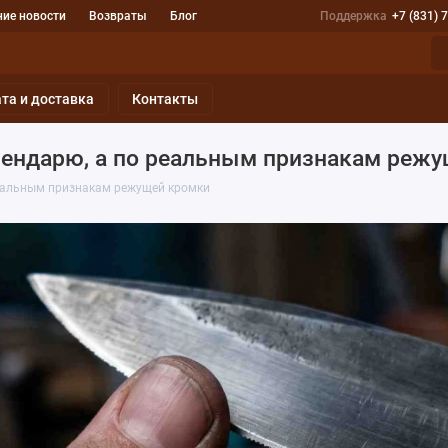
ие новости
Возвраты
Блог
Поддержка
+7 (831) 
та и доставка
Контакты
алендарю, а по реальным признакам реж
 реальным признакам режущей кромки