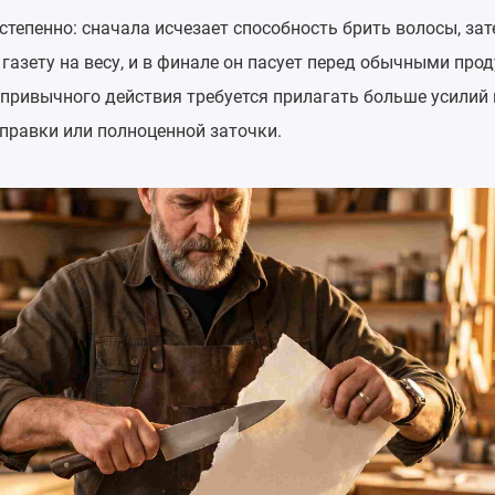
тепенно: сначала исчезает способность брить волосы, за
 газету на весу, и в финале он пасует перед обычными про
 привычного действия требуется прилагать больше усилий 
правки или полноценной заточки.