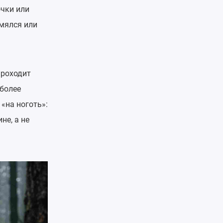
очки или
амялся или
проходит
 более
«на ноготь»:
не, а не