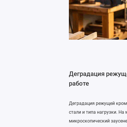
Деградация режуще
работе
Деградация режущей кромк
стали и типа нагрузки. На
микроскопический заусенец