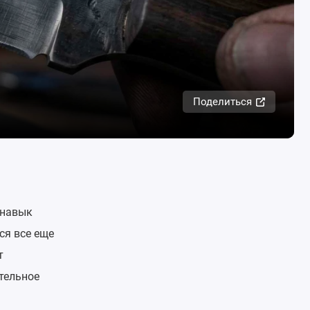
Поделиться
 навык
ся все еще
т
тельное