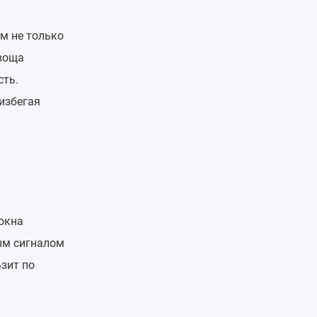
м не только
овоща
сть.
избегая
окна
ым сигналом
зит по