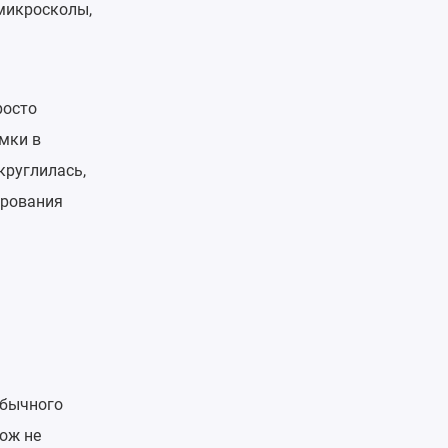
микросколы,
росто
мки в
круглилась,
ирования
обычного
нож не