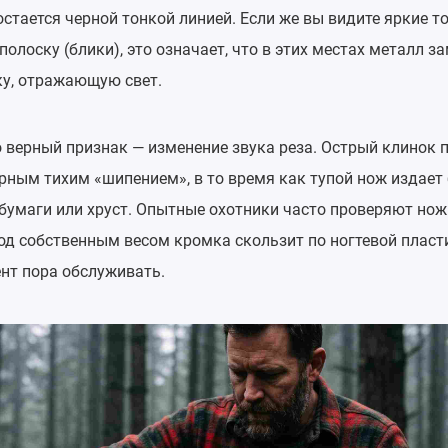
остается черной тонкой линией. Если же вы видите яркие т
лоску (блики), это означает, что в этих местах металл з
ку, отражающую свет.
о верный признак — изменение звука реза. Острый клинок 
рным тихим «шипением», в то время как тупой нож издает
бумаги или хруст. Опытные охотники часто проверяют нож 
од собственным весом кромка скользит по ногтевой пласти
ент пора обслуживать.