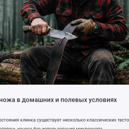
ножа в домашних и полевых условиях
остояния клинка существует несколько классических тесто
степень износа без использования микроскопа.