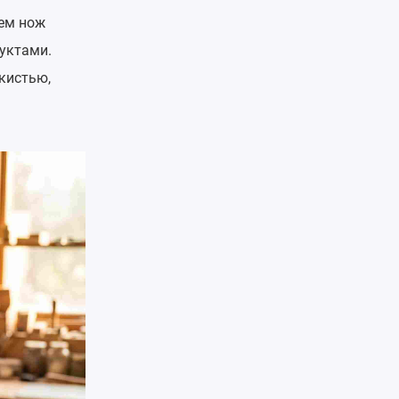
тем нож
дуктами.
кистью,