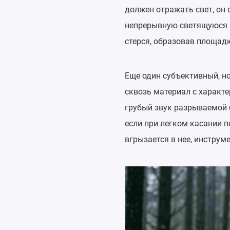
должен отражать свет, он 
непрерывную светящуюся по
стерся, образовав площад
Еще один субъективный, н
сквозь материал с характе
грубый звук разрываемой 
если при легком касании п
вгрызается в нее, инструм