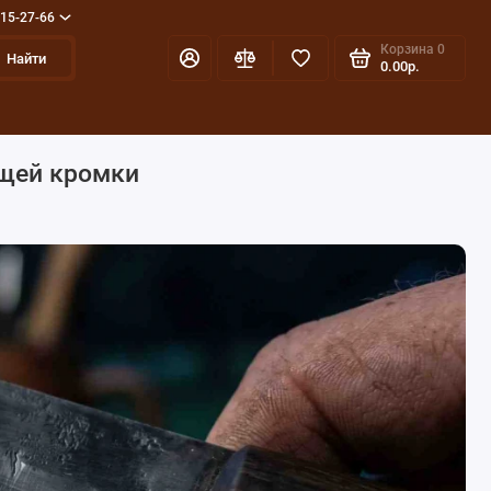
715-27-66
Корзина
0
Найти
0.00р.
ущей кромки