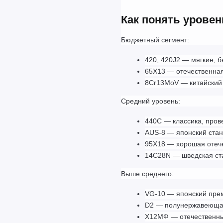
Как понять уровен
Бюджетный сегмент:
420, 420J2 — мягкие, б
65Х13 — отечественная
8Cr13MoV — китайский
Средний уровень:
440C — классика, пров
AUS-8 — японский стан
95Х18 — хорошая отеч
14C28N — шведская ста
Выше среднего:
VG-10 — японский пре
D2 — полунержавеюща
Х12МФ — отечественны