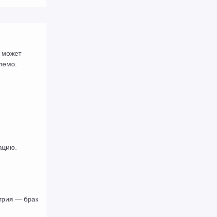
 может 
лемо.
ацию.
рия — брак 