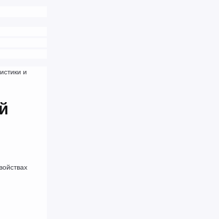
стики и 
 
ойствах 