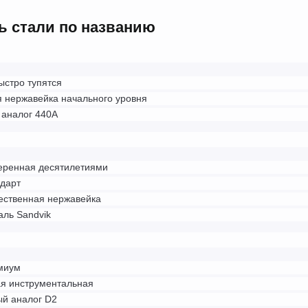
ь стали по названию
ыстро тупятся
 нержавейка начального уровня
 аналог 440A
еренная десятилетиями
дарт
ественная нержавейка
ль Sandvik
миум
я инструментальная
й аналог D2