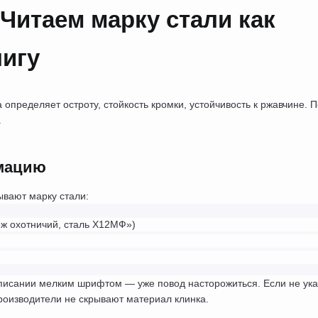
Читаем марку стали как 
игу
пределяет остроту, стойкость кромки, устойчивость к ржавчине. Пе
.
рмацию
вают марку стали:
ож охотничий, сталь Х12МФ»)
описании мелким шрифтом — уже повод насторожиться. Если не ука
роизводители не скрывают материал клинка.