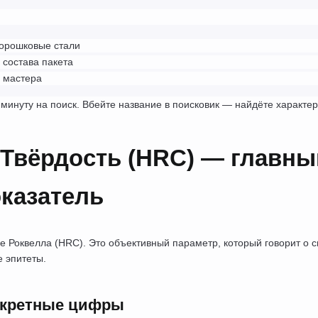
порошковые стали
 состава пакета
 мастера
инуту на поиск. Вбейте название в поисковик — найдёте характери
 Твёрдость (HRC) — главный
казатель
е Роквелла (HRC). Это объективный параметр, который говорит о св
 эпитеты.
нкретные цифры