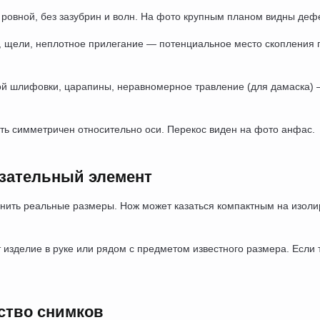
ровной, без зазубрин и волн. На фото крупным планом видны дефе
ы, щели, неплотное прилегание — потенциальное место скопления г
ой шлифовки, царапины, неравномерное травление (для дамаска) —
ть симметричен относительно оси. Перекос виден на фото анфас.
язательный элемент
нить реальные размеры. Нож может казаться компактным на изоли
изделие в руке или рядом с предметом известного размера. Если т
ство снимков