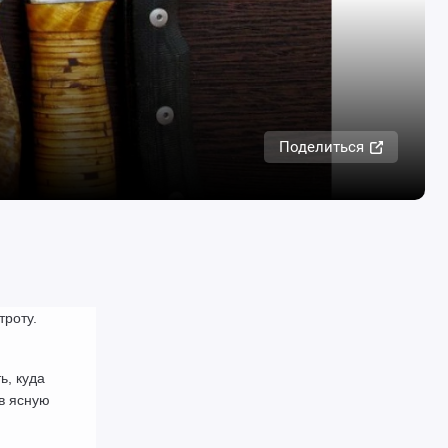
Поделиться
роту. 
, куда 
в ясную 