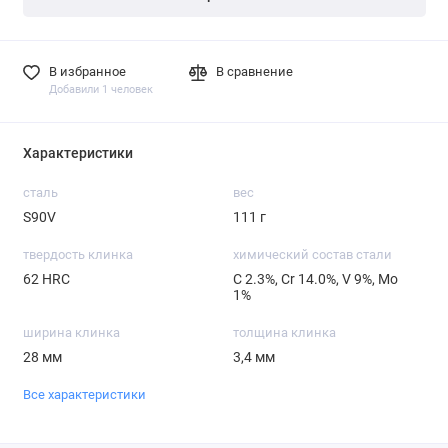
В избранное
В сравнение
Добавили 1 человек
Характеристики
сталь
вес
S90V
111 г
твердость клинка
химический состав стали
62 HRC
С 2.3%, Cr 14.0%, V 9%, Mo
1%
ширина клинка
толщина клинка
28 мм
3,4 мм
Все характеристики