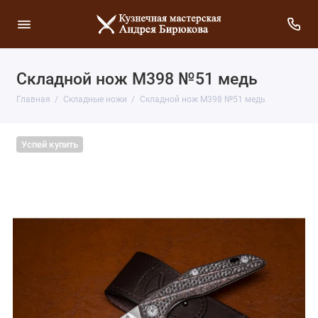
Складной нож М398 №51 медь
Главная
Складные ножи
Складной нож М398 №51 медь
Успей купить