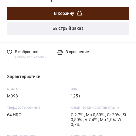
В корзину
Быстрый заказ
В избранное
В сравнение
Добавили 1 человек
Характеристики
сталь
вес
М398
125 г
твердость клинка
химический состав стали
64 HRC
С 2,7% , Mn 0,50% , Cr 20% , Si
0,50% , V 7,4% , Mo 1,0%, W
0,7%
ширина клинка
толщина клинка