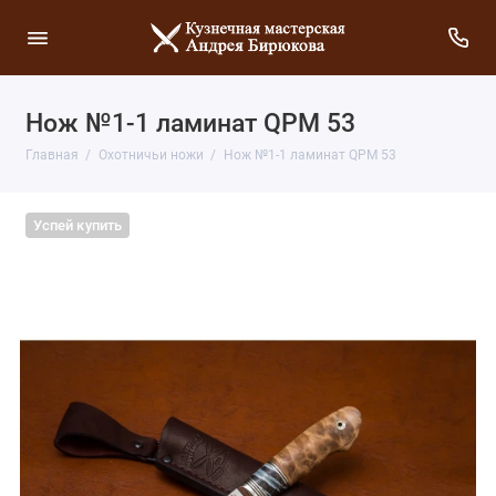
Нож №1-1 ламинат QPM 53
Главная
Охотничьи ножи
Нож №1-1 ламинат QPM 53
Успей купить