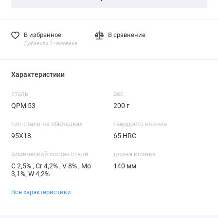
В избранное
В сравнение
Добавили 3 человека
Характеристики
сталь
вес
QPM 53
200 г
тип стали на обкладках
твердость клинка
95Х18
65 HRC
химический состав стали
длина клинка
С 2,5% , Cr 4,2% , V 8% , Mo
140 мм
3,1%, W 4,2%
Все характеристики