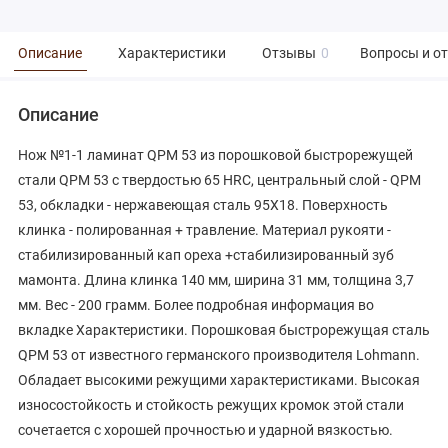
Описание
Характеристики
Отзывы
0
Вопросы и о
Описание
Нож №1-1 ламинат QPM 53 из порошковой быстрорежущей
стали QPM 53 с твердостью 65 HRC, центральный слой - QPM
53, обкладки - нержавеющая сталь 95Х18. Поверхность
клинка - полированная + травление. Материал рукояти -
стабилизированный кап ореха +стабилизированный зуб
мамонта. Длина клинка 140 мм, ширина 31 мм, толщина 3,7
мм. Вес - 200 грамм. Более подробная информация во
вкладке Характеристики. Порошковая быстрорежущая сталь
QPM 53 от известного германского производителя Lohmann.
Обладает высокими режущими характеристиками. Высокая
износостойкость и стойкость режущих кромок этой стали
сочетается с хорошей прочностью и ударной вязкостью.