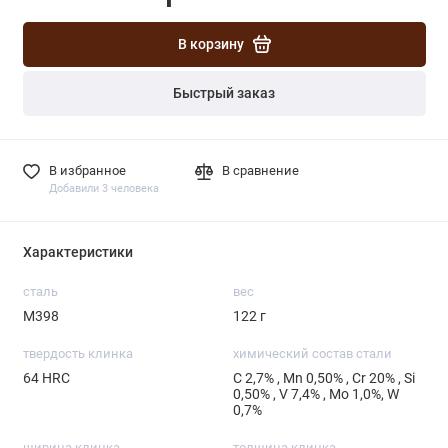
В корзину
Быстрый заказ
В избранное
В сравнение
Добавили 3 человека
Характеристики
сталь
вес
М398
122 г
твердость клинка
химический состав стали
64 HRC
С 2,7% , Mn 0,50% , Cr 20% , Si
0,50% , V 7,4% , Mo 1,0%, W
0,7%
ширина клинка
толщина клинка