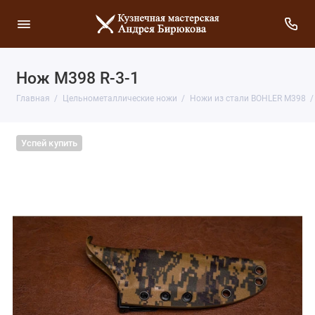
Нож М398 R-3-1
Главная
Цельнометаллические ножи
Ножи из стали BOHLER M398
Успей купить