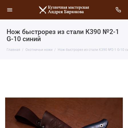
Нож быстрорез из стали К390 №2-1
G-10 синий
Главная
Охотничьи ножи
Нож быстрорез из стали К390 №2-1 G-10 с