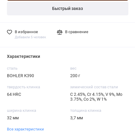
Быстрый заказ
В избранное
В сравнение
Добавили 5 человек
Характеристики
сталь
вес
BOHLER К390
200 г
твердость клинка
химический состав стали
64 HRC
С 2.45%, Cr 4.15%, V 9%, Mo
3.75%, Со 2%, W 1%
ширина клинка
толщина клинка
32 мм
3,7 мм
Все характеристики