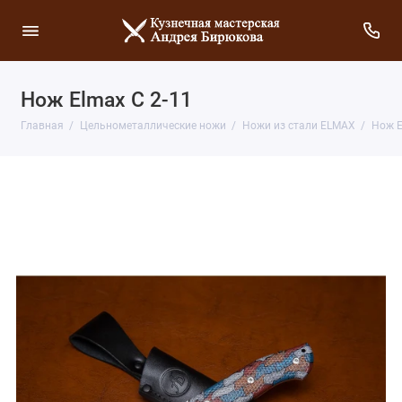
Нож Elmax С 2-11
Главная
Цельнометаллические ножи
Ножи из стали ELMAX
Нож E