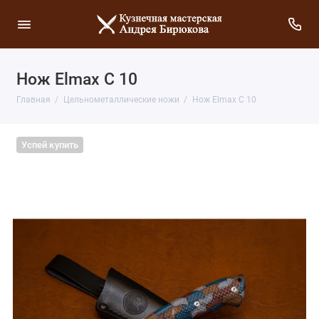
Нож Elmax С 10
Главная
Цельнометаллические ножи
Нож Elmax С 10
Успей купить