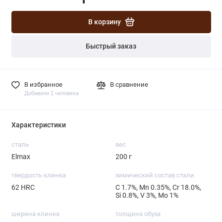
В корзину
Быстрый заказ
В избранное
В сравнение
Добавили 2 человека
Характеристики
сталь
вес
Elmax
200 г
твердость клинка
химический состав стали
62 HRC
С 1.7%, Mn 0.35%, Cr 18.0%,
Si 0.8%, V 3%, Mo 1%
ширина клинка
толщина обуха