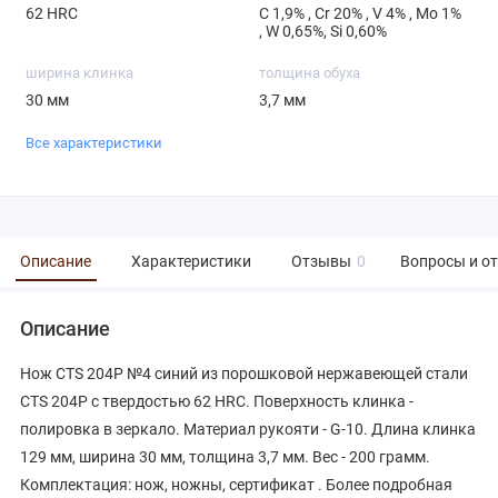
62 HRC
С 1,9% , Cr 20% , V 4% , Mo 1%
, W 0,65%, Si 0,60%
ширина клинка
толщина обуха
30 мм
3,7 мм
Все характеристики
Описание
Характеристики
Отзывы
0
Вопросы и о
Описание
Нож CTS 204P №4 синий из порошковой нержавеющей стали
CTS 204P с твердостью 62 HRC. Поверхность клинка -
полировка в зеркало. Материал рукояти - G-10. Длина клинка
129 мм, ширина 30 мм, толщина 3,7 мм. Вес - 200 грамм.
Комплектация: нож, ножны, сертификат . Более подробная