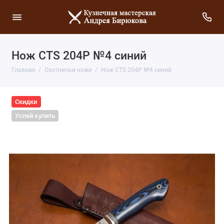
Нож CTS 204P №4 синий
Главная
Охотничьи ножи
Нож CTS 204P №4 синий
Скидки
Успей купить