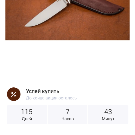
Успей купить
До конца акции осталось
115
7
4
3
Дней
Часов
Минут