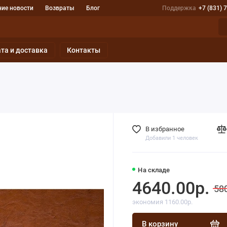
ие новости
Возвраты
Блог
Поддержка
+7 (831) 
та и доставка
Контакты
В избранное
Добавили 1 человек
На складе
4640.00р.
58
экономия 1160.00р.
В корзину