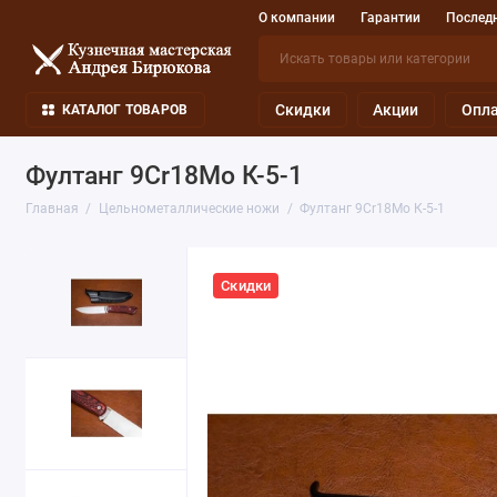
О компании
Гарантии
Последн
Скидки
Акции
Опла
КАТАЛОГ ТОВАРОВ
Фултанг 9Cr18Mo К-5-1
Главная
Цельнометаллические ножи
Фултанг 9Cr18Mo К-5-1
Скидки