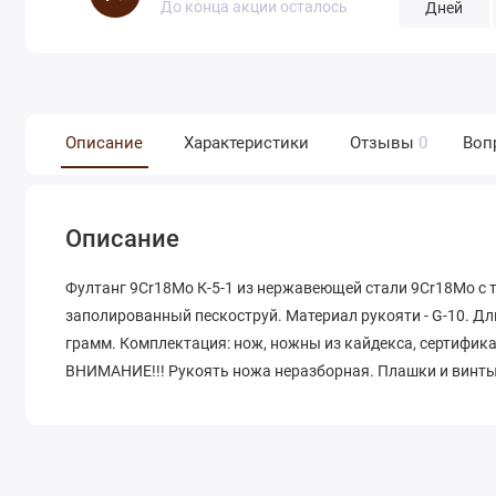
До конца акции осталось
Дней
Описание
Характеристики
Отзывы
0
Воп
Описание
Фултанг 9Cr18Mo К-5-1 из нержавеющей стали 9Cr18Mo с 
заполированный пескоструй. Материал рукояти - G-10. Дли
грамм. Комплектация: нож, ножны из кайдекса, сертифик
ВНИМАНИЕ!!! Рукоять ножа неразборная. Плашки и винты