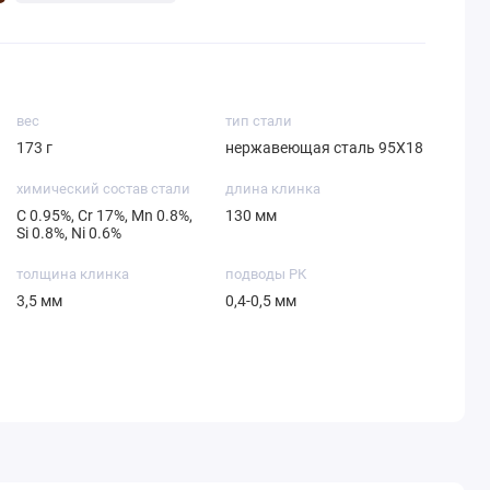
вес
тип стали
173 г
нержавеющая сталь 95Х18
химический состав стали
длина клинка
С 0.95%, Cr 17%, Mn 0.8%,
130 мм
Si 0.8%, Ni 0.6%
толщина клинка
подводы РК
3,5 мм
0,4-0,5 мм