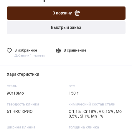
В корзину
Быстрый заказ
В избранное
В сравнение
Добавили 1 человек
Характеристики
сталь
вес
9Cr18Mo
150 г
твердость клинка
химический состав стали
61 HRC КРИО
С 1,1% , Cr 18% , V 0,15% , Mo
0,5% , Si 1%, Mn 1%
ширина клинка
толщина клинка