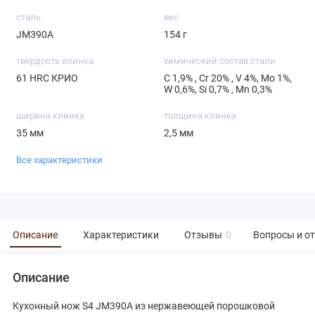
сталь
вес
JM390A
154 г
твердость клинка
химический состав стали
61 HRC КРИО
С 1,9% , Cr 20% , V 4%, Mo 1%,
W 0,6%, Si 0,7% , Mn 0,3%
ширина клинка
толщина клинка
35 мм
2,5 мм
Все характеристики
Описание
Характеристики
Отзывы
0
Вопросы и о
Описание
Кухонный нож S4 JM390A из нержавеющей порошковой