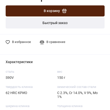
В корзину
Быстрый заказ
В избранное
В сравнение
Характеристики
сталь
вес
S90V
150 г
твердость клинка
химический состав стали
62 HRC КРИО
С 2.3%, Cr 14.0%, V 9%, Mo
1%
ширина клинка
толщина клинка